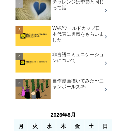
チャレンジは季節と同じ
って話
W杯/ワールドカップ日
本代表に勇気をもらいま
した
非言語コミュニケーショ
ンについて
自作漫画描いてみた〜ニ
ャンボールズ#5
2026年8月
月
火
水
木
金
土
日