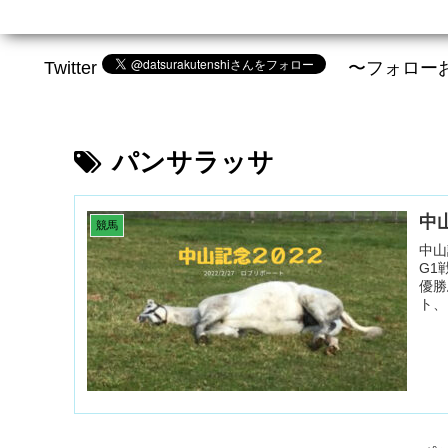
Twitter
〜フォロー
パンサラッサ
中
競馬
中山
G1
優勝
ト、