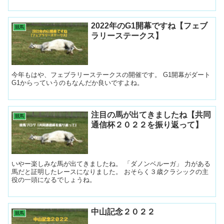
2022年のG1開幕ですね【フェブ
競馬
ラリーステークス】
今年もはや、フェブラリーステークスの開催です。 G1開幕がダート
G1からっていうのもなんだか良いですよね。
注目の馬が出てきましたね【共同
競馬
通信杯２０２２を振り返って】
いやー楽しみな馬が出てきましたね。 「ダノンベルーガ」 力がある
馬だと証明したレースになりました。 おそらく３歳クラシックの主
役の一頭になるでしょうね。
中山記念２０２２
競馬