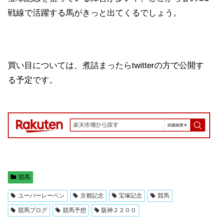
戦線で活躍する馬がきっと出てくるでしょう。
買い目については、煮詰まったらtwitterの方で公開す
る予定です。
競馬
ユーバーレーベン
京都記念
宝塚記念
競馬
競馬ブログ
競馬予想
阪神２２００