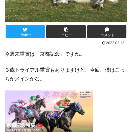
Twitter
コピー
コメント
2022.02.12
今週末重賞は「京都記念」ですね。
３歳トライアル重賞もありますけど、今回、僕はこっ
ちがメインかな。