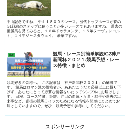
中山記念ですね。 中山１８００のレース。歴代トップホースが春の
G1戦線のステップに使うことが多いレースでもありますね。 過去の
優勝馬を見てみると、１６年ドゥラメンテ、１５年ヌーヴォレコル
ト、１４年ジャスタウェイ。 豪華ですね。
競馬・レース別簡単解説/G2神戸
競馬
新聞杯２０２１/競馬予想・レー
ス特徴・まとめ
競馬好きの皆様へ。 この記事は「神戸新聞杯２０２１」の解説で
す。 競馬はロマン派の投稿者が、ああだこうだと必要以上に掘り下
げず、あなたにとって必要な情報をいたってシンプルにお届けしま
す。 日程、コース特徴、距離、注目の血統・斤量・騎手や過去の出
来事など、皆様の競馬ライフのためになる情報を簡単にまとめてお
届けしていますので、ぜひ、競馬予想の参考にしてください。
スポンサーリンク