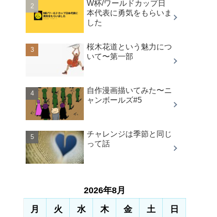
W杯/ワールドカップ日
本代表に勇気をもらいま
した
桜木花道という魅力につ
いて〜第一部
自作漫画描いてみた〜ニ
ャンボールズ#5
チャレンジは季節と同じ
って話
2026年8月
月
火
水
木
金
土
日