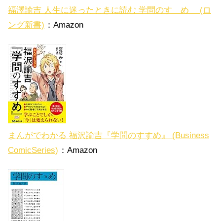
福澤諭吉 人生に迷ったときに読む 学問のすゝめ (ロ
ング新書)
：Amazon
まんがでわかる 福沢諭吉『学問のすすめ』 (Business
ComicSeries)
：Amazon