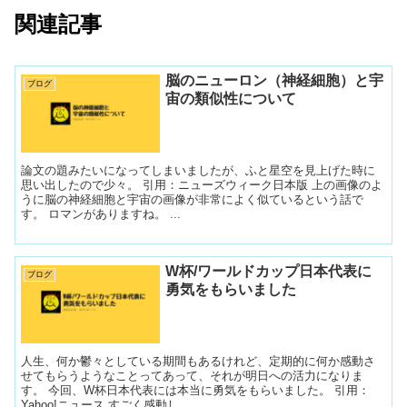
関連記事
脳のニューロン（神経細胞）と宇
ブログ
宙の類似性について
論文の題みたいになってしまいましたが、ふと星空を見上げた時に
思い出したので少々。 引用：ニューズウィーク日本版 上の画像のよ
うに脳の神経細胞と宇宙の画像が非常によく似ているという話で
す。 ロマンがありますね。 ...
W杯/ワールドカップ日本代表に
ブログ
勇気をもらいました
人生、何か鬱々としている期間もあるけれど、定期的に何か感動さ
せてもらうようなことってあって、それが明日への活力になりま
す。 今回、W杯日本代表には本当に勇気をもらいました。 引用：
Yahoo!ニュース すごく感動し...