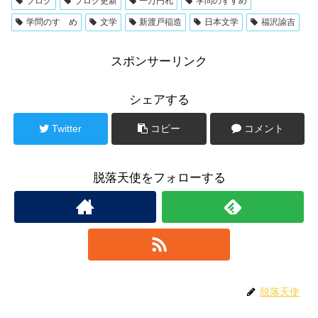
ブログ
ブログ更新
一万円札
学問のすすめ
学問のすゝめ
文学
新渡戸稲造
日本文学
福沢諭吉
スポンサーリンク
シェアする
Twitter
コピー
コメント
脱落天使をフォローする
脱落天使