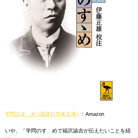
学問のすゝめ (講談社学術文庫)
：Amazon
いや、「学問のすゝめで福沢諭吉が伝えたいことを紐